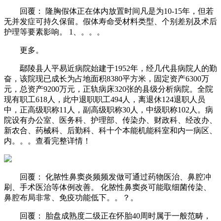
回覆： 隆胸假体正在体内放置时间凡是为10-15年，但若
无并发症可持久保留。假体寿命受材料类型、个别差别及术后
护理等要素影响。 1、。。。
更多。
鄢陵县人平易近病院始建于1952年，经几代县病院人的勤
奋，该院现已成长为占地面积8380平方米，固定资产6300万
元，总资产9200万元，正轨病床320张的县级分析病院。全院
现有职工618人，此中退职职工494人，离退休124退职人员
中，正高级职称11人，副高级职称30人，中级职称102人。病
院设有办公室、医务科、护理部、传染办、财政科、经改办、
新农合、药械科、后勤科、科十个本能机能科室和内一病区、
内。。。查看完整详情！
回覆： 化脓性鼻窦炎频频发做可通过药物医治、鼻腔冲
刷、手术医治等体例改善。 化脓性鼻窦炎可能取细菌传染、
鼻腔布局非常、免疫功能低下。。？。
回覆： 胎盘成熟度二级正在怀胎40周时属于一般范畴，