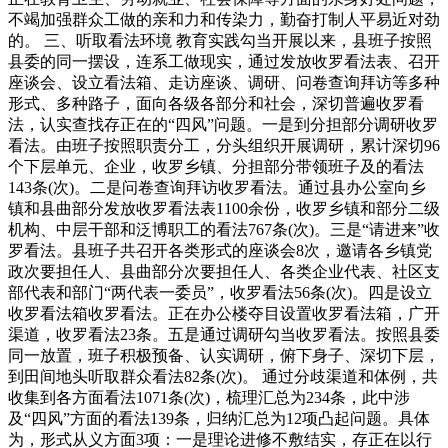
不竭加强群众工做的亲和力和传染力，勤奋打制人平易近对劲
的。 三、听取看法环境 教育实践勾当开展以来，县班子按照
县委的同一摆设，连系工做现实，通过发放收罗看法表、召开
座谈会、设立看法箱、走访座谈、调研、问卷查询拜访等多种
形式、多种路子，面向各级各部分和社会，深切普遍收罗看
法，认实查找存正在的“四风”问题。一是到分担部分调研收罗
看法。由班子按照职责分工，分头组织开展调研，累计深切96
个下层单元、企业，收罗乡镇、分担部分带领班子及的看法
143条(次)。二是问卷查询拜访收罗看法。通过县办公室向乡
镇和县曲部分发放收罗看法表1100余份，收罗乡镇和部分二级
机构、中层干部和泛博职工的看法767条(次)。三是“请进来”收
罗看法。县班子共召开各类形式的座谈会8次，邀请各乡镇党
政次要担任人、县曲部分次要担任人、各类企业代表、社区支
部代表和部门“两代表一委员”，收罗看法56条(次)。四是设立
收罗看法箱收罗看法。正在办公楼夺目设置收罗看法箱，广开
渠道，收罗看法23条。五是通过调研勾当收罗看法。按照县委
同一放置，班子积极预备、认实调研，俯下身子、深切下层，
到田间地头听取群众看法82条(次)。 通过分歧渠道和体例，共
收集到各方面看法1071条(次)，梳理汇总为234条，此中涉
及“四风”方面的看法139条，归纳汇总为12项凸起问题。具体
为，形式从义方面3项：一是理论进修不敷结实，存正在以行