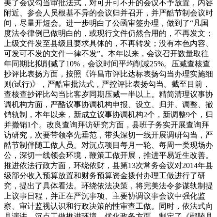
美了会议勾当审批法式，对可开可不开的会议不予放置，内容
附近、参会人员根基不异的会议归并召开，并严酷节制会议时
间，尽量开短会。进一步明白了公函审签办理，做到了“凡国
度法令律例已做明白的，或现行文件仍然合用的，不再发文；
上级文件发至县级且要求具体的，不再转发；没有本色内容、
可发可不发的文件一律不发”。本年以来，会议召开数量取往
年同期比拟削减了10%，会议时间平均削减25%。压减查核查
抄评比表扬方面，按照《许昌市评比达标表扬勾当办理实施细
则(试行)》，严酷审批法式，严控评比表扬勾当。截至目前，
查核查抄评比勾当比客岁同期压减一半以上。精简清理议事协
调机构方面，严酷议事协调机构申报、设立、归并、调整、撤
销轨制，本年以来，新成立议事协调机构2个，新调整9个，归
并撤销1个。改良查询拜访研究方面，县班子务实开展查询拜
访研究，次要带领率先垂范，带头深切一线开展调研勾当，严
酷节制伴随工做人员。对沉点项目每月一轮、每周一类现场办
公，深切一线领会环境，鞭策工做开展，推进平易近生改善。
推进依法行政方面，环绕依财，县第13次常务会议对2014年县
级部分收入预算放置和财务预算资金拨付办理工做进行了研
究，提出了具体看法。环绕依法决策，将完美法令参谋轨制提
上议事日程，并正在严沉事项、主要协调议事会议中强化监
察、审计监视认识和行政决策的性审查工做。同时，依法式向
县演讲、沉点工做推进环境。优化政务方面，制定了《鄢陵县