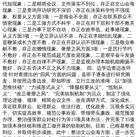
代知现象；二是精简会议、文件落实不到位，存正在文山会海
现象；三是查询拜访研究不深切，存正在决策科学性不强现
象。权要从义方面3项：一是领会不全面，存正在联系群众不
慎密现象；二是工做方式不科学，存正在对下层和干部不敷关
心现象；三是办事下层不自动，存正在效率低、处事难现象。
从义方面3项：一是立异认识不浓，存正在求稳怕乱现象。二
是鞭策成长力度不敷，存正在开辟认识不强现象；三是敬业奉
献不敷，存正在懒惰现象。奢靡之风方面3项：一是厉行节约
不敷好，存正在不规范或超尺度欢迎现象。二是艰辛奋斗发扬
不敷好，存正在自律不严现象。三是监视办理本能机能阐扬不
敷好，存正在否决不正之风不力现象。 四、边学边查边改环
境 针对查摆出的“四风”方面的问题，县班子逐条进行研究阐
发，并按照边查边改、即知即改、立行立改的准绳，以“加强
思惟扶植”、“力戒形式从义”、“降服权要从义”、“抵制从
义”、“改正奢靡之风”、“完美轨制机制”为沉点，制定了强化
理论进修、规律、精简会议文件、改良调研方式、深化成长、
亲近联系群众、处理群众、依法行政、优化政务、沉视务实沉
干、切实提高效率、规范公事欢迎、带领带头廉政、规范预算
办理、整治侵害群众好处行为等15项具体办法，并完美了35项
加强本身扶植和推进工做开展的轨制机制。目前，已根基整改
到位，并取得初步成效。此中：整治文山会海方面，进一步完