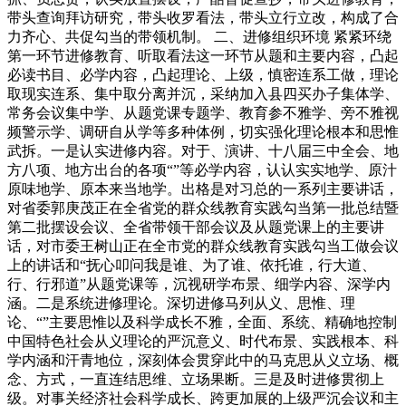
带头查询拜访研究，带头收罗看法，带头立行立改，构成了合
力齐心、共促勾当的带领机制。 二、进修组织环境 紧紧环绕
第一环节进修教育、听取看法这一环节从题和主要内容，凸起
必读书目、必学内容，凸起理论、上级，慎密连系工做，理论
取现实连系、集中取分离并沉，采纳加入县四买办子集体学、
常务会议集中学、从题党课专题学、教育参不雅学、旁不雅视
频警示学、调研自从学等多种体例，切实强化理论根本和思惟
武拆。一是认实进修内容。对于、演讲、十八届三中全会、地
方八项、地方出台的各项“”等必学内容，认认实实地学、原汁
原味地学、原本来当地学。出格是对习总的一系列主要讲话，
对省委郭庚茂正在全省党的群众线教育实践勾当第一批总结暨
第二批摆设会议、全省带领干部会议及从题党课上的主要讲
话，对市委王树山正在全市党的群众线教育实践勾当工做会议
上的讲话和“抚心叩问我是谁、为了谁、依托谁，行大道、
行、行邪道”从题党课等，沉视研学布景、细学内容、深学内
涵。二是系统进修理论。深切进修马列从义、思惟、理
论、“”主要思惟以及科学成长不雅，全面、系统、精确地控制
中国特色社会从义理论的严沉意义、时代布景、实践根本、科
学内涵和汗青地位，深刻体会贯穿此中的马克思从义立场、概
念、方式，一直连结思维、立场果断。三是及时进修贯彻上
级。对事关经济社会科学成长、跨更加展的上级严沉会议和主