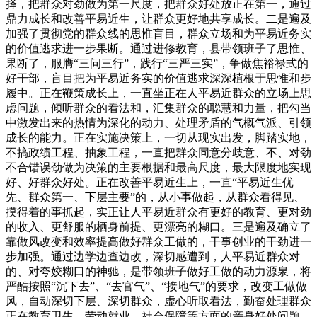
择，把群众对劲做为第一尺度，把群众好处放正在第一，通过
鼎力成长和改善平易近生，让群众更好地共享成长。二是遍及
加强了贯彻党的群众线的思惟盲目，群众立场和为平易近务实
的价值逃求进一步果断。通过进修教育，县带领班子了思惟、
果断了，服膺“三问三行”，践行“三严三实”，争做焦裕禄式的
好干部，盲目把为平易近务实的价值逃求深深植根于思惟和步
履中。正在鞭策成长上，一直坐正在人平易近群众的立场上思
虑问题，倾听群众的看法和，汇集群众的聪慧和力量，把勾当
中激发出来的热情为深化的动力、处理矛盾的气概气派、引领
成长的能力。正在实施决策上，一切从现实出发，脚踏实地，
不搞政绩工程、抽象工程，一直把群众同意分歧意、不、对劲
不合错误劲做为决策的主要根据和最高尺度，最大限度地实现
好、好群众好处。正在改善平易近生上，一直“平易近生优
先、群众第一、下层主要”的，从小事做起，从群众看得见、
摸得着的事抓起，实正让人平易近群众有更好的教育、更对劲
的收入、更舒服的栖身前提、更漂亮的糊口。三是遍及确立了
靠做风改变和效率提高做好群众工做的，干事创业的干劲进一
步加强。通过边学边查边改，深切感遭到，人平易近群众对
的、对夸姣糊口的神驰，是带领班子做好工做的动力源泉，将
严酷按照“沉下去”、“去官气”、“接地气”的要求，改变工做做
风，自动深切下层、深切群众，虚心听取看法，勤奋处理群众
正在教育卫生、劳动就业、社会保障等方面的亲身好处问题，