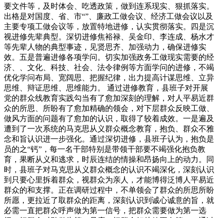
要文件等，及时体会、吃透政策，做到连系现实、狠抓落实。
出格是对国度、省、市“”、廉政工做会议、经济工做会议以及
主要专项工做会议等，放置特地进修，认实贯彻落实。四是沉
视进修先辈典型。深切进修焦裕禄、吴金印、李连成、杨水才
等先辈人物的典型事迹，见贤思齐、加强动力，确保进修实
效。五是普遍进修各项学问。切实加强政务工做现实需要的经
济、、文化、科技、社会、法令律例等方面学问的进修，不竭
优化学问布局、宽阔思、把握纪律，出力提高计谋思维、立异
思维、辩证思维、思维能力。 通过进修教育，县班子对开展
党的群众线教育实践勾当有了愈加深刻的理解，对人平易近群
众的所思、所盼有了愈加精确的领会，对下层群众反映工做、
做风方面的问题有了愈加的认识，取得了较着成效。一是遍及
遭到了一次系统的马克思从义群众概念教育，抱负、群众不雅
念和旨认识进一步强化。通过深切进修，县班子认为，抱负是
员的之“钙”，每一名干部特别是带领干部要不竭强化抱负教
育，果断从义和逃求，时辰连结的情操和昂扬向上的动力。同
时，县班子对马克思从义群众概念的认识不竭深化，深刻认识
到只要心里拆着群众，视群众为亲人，才能博得泛博人平易近
群众的和支撑。正在调研过程中，不单领会了群众的所思所盼
所愿，更拉近了取群众的距离，深刻认识到诚心诚意的旨，就
必需一直把群众呼声做为第一信号，把群众需要做为第一选