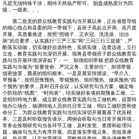
凡是无须特殊干涉，期待天然临产即可。 胎盘成熟度分为四
级，一级表。。。
第二批党的群众线教育实践勾当开展以来，正在省督导组
的细心指点和县委的同一带领下，县班子高起点开局、高尺度
开展、高质量推进，按照“照镜子、正衣冠、洗洗澡、治治
病”的总要求，认实践行“三严三实”和“三问三行三提拔”，严
酷落实动做，切实做好自选特色，实抓实做，边查边改，立行
立改，教育实践勾当深切开展。现将县带领班子群众线教育实
践勾当开展环境演讲如下： 一、加强组织带领 把群众线教育
实践勾当做为“首要使命、严沉义务、主要担任”，加强带领，
缜密放置，奠基的组织根本。一是及晨安排摆设。“早介入、
早预备”，按照思惟预热、带领预热、组织预热、做风预热“四
个预热”的要求，及时召开会议，认实研究勾当方案，确定每
个阶段的“线图”、“时间表”，结实做好各项前期预备工做。二
是组织特地力量。成立群众线教育实践勾当工做机构，设置特
地办公场合，抽调特地人员担任日常工做，明白工做职责和使
命分工，为群众线教育实践勾当结实深切开展奠基了优良根
本。三是及时听取报告请示。周例会听取勾当日常开展环境，
常务会按期研究勾当各环节工做，及时发觉、查摆和处理问
题，确保勾当无力有序开展。四是落实带领义务。党组亲身
抓、负总责，认实放置摆设，严酷督促查抄，带头进修教育，