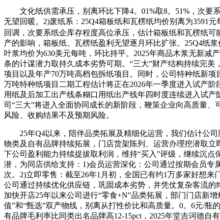
文化纸供需承压，别离环比下降4。01%取8。51%，次
无望回暖。2)废纸系：25Q4箱板纸和瓦楞纸均价别离为3591
回调，次要系纸企库存程度高位承压，估计箱板纸和瓦楞纸可能
产的影响，箱板纸、瓦楞纸盈利无望逐月环比扩张。25Q4纸浆价钱
叶浆均价为630美元每吨，环比持平。2025年商品木浆无
条的计谋潜力取持久成本劣势可期。“三大”财产结构持续完美，
项目以及年产70万吨高档包拆纸项目。同时，公司特种纸新项目均
万吨特种纸项目二期工程估计将正在2026年一季度进入试产阶
用纸及后加工出产线条糊口用纸出产线年四时度连续进入试产阶
司“三大”将进入全面协同成长的新阶段，鞭策企业向高质量
风险、收购结果不及预期风险。
25年Q4以来，陪伴品类拓展及精细化运营，我们估计公司同
物类及自有品牌持续拓展，门店货架陈列、运营办理挖潜取立
下公司盈利能力持续提拔取利润，维持“买入”评级，继续沉点
潜，为同店供给支持：1)会员运营深化：公司通过按期会员专属
次。2)立即零售：截至26年1月初，全国已有约1万多家好想来门
公司通过持续优化供应链，巩固成本劣势，并凭仗复杂客流的终
加快开店25年以来公司进行“零食+N”品类拓展，部门门店
值”和“甄选”双产物线，别离从打性价比和高质量。0。6元/瓶的
有品牌毛利率比同类出名品牌高12-15pct，2025年堂吉