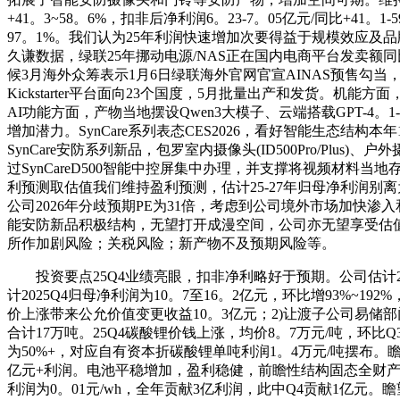
+41。3~58。6%，扣非后净利润6。23-7。05亿元/同比+41。1
97。1%。我们认为25年利润快速增加次要得益于规模效应及
久谦数据，绿联25年挪动电源/NAS正在国内电商平台发卖额同比+12
候3月海外众筹表示1月6日绿联海外官网官宣AINAS预售勾当，包罗iDX
Kickstarter平台面向23个国度，5月批量出产和发货。机能方面，产物
AI功能方面，产物当地摆设Qwen3大模子、云端搭载GPT-4。1
增加潜力。SynCare系列表态CES2026，看好智能生态结构本年1
SynCare安防系列新品，包罗室内摄像头(ID500Pro/Plus
过SynCareD500智能中控屏集中办理，并支撑将视频材
利预测取估值我们维持盈利预测，估计25-27年归母净利润别离为7。06/
公司2026年分歧预期PE为31倍，考虑到公司境外市场加快
能安防新品积极结构，无望打开成漫空间，公司亦无望享受估值溢价，
所作加剧风险；关税风险；新产物不及预期风险等。
投资要点25Q4业绩亮眼，扣非净利略好于预期。公司估计2025年
计2025Q4归母净利润为10。7至16。2亿元，环比增93%~
价上涨带来公允价值变更收益10。3亿元；2)让渡子公司易储
合计17万吨。25Q4碳酸锂价钱上涨，均价8。7万元/吨，环比
为50%+，对应自有资本折碳酸锂单吨利润1。4万元/吨摆布。瞻
亿元+利润。电池平稳增加，盈利稳健，前瞻性结构固态全财产链
利润为0。01元/wh，全年贡献3亿利润，此中Q4贡献1亿元。