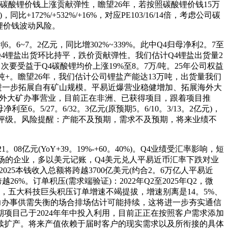
碳酸锂价钱上涨贡献弹性，瞻望26年，若按照碳酸锂价钱15万
+172%/+532%/+16%，对应PE103/16/14倍，考虑公司碳
锂价钱波动风险。
6~7。2亿元，同比增302%~339%。此中Q4归母净利2。7至
02%。Q4锂盐出货环比持平，跌价贡献弹性。我们估计Q4锂盐出货量2
次要受益于Q4碳酸锂均价上涨19%至8。7万/吨。25年公司权益
吨+。瞻望26年，我们估计公司锂盐产能达13万吨，出货量我们
来将进一步拓展自有矿山规模。平易近爆营业稳健增加、拓展海外大
构海外大矿办事营业，目前正在非洲、已获得项目，跟着项目推
5/27。6/32。3亿元(原预期5。6/10。3/13。2亿元)，
维持“买入”评级。风险提醒：产能不及预期，需求不及预期，将来业绩不
08亿元(YoY+39。19%-+60。40%)。Q4业绩受汇率影响，短
自海外市场的企业，多以美元记账，Q4美元兑人平易近币汇率下跌对业
25本钱收入总额将跨越3700亿美元(约合2。6万亿人平易近
26%。订单积压(需求端验证)：2022年Q2至2025年Q2，微
这三年，五大科技巨头积压订单增速不竭提拔，增速别离是14。5%、
算力办事供需失衡的场合排场估计可能持续，这将进一步夯实通信
项目己于2024年年中投入利用，目前正正在按照客户需求添加
持续扩产。将来产值依赖于届时客户的现实需求以及所衔接的具体