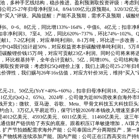
电池，多种手艺线结构，稳步推进。盈利预测取投资评级：考虑到
年归母净利至14。8/94/109亿元(原预期4。3/20/32亿元)，同比
，维持“买入”评级。风险提醒：产能不及预期，需求不及预期，碳酸
6。8亿元，同比增133%~164%，中值6。4亿元；扣非净利6。
元；扣非净利润3。7至4。3亿，同比620%~737%，环比74%~1
。7-2亿利润，对应单吨利润0。8-1万/吨，环比进一步改善，
中Q4我们估计超50%，对应权益资本折碳酸锂单吨利润1。5万/
若按照碳酸锂价钱15万/吨，对应可贡献23亿+利润。同时公司将
亿元，环比根基持平，全年合计贡献5。5亿，同增10%。公司结
评级：考虑到25Q4锂价上涨，我们上调公司25-27年归母净利至6。
虑公司碳酸锂跌价弹性，我们赐与26年16x估值，对应方针价38元，
50亿元(YoY+40%-+60%)，扣非归母净利润18。29亿元-21。
51亿元(QoQ-2。65%)。2024年，公司做为近80%营收来
开支)：微软、亚马逊、谷歌、Meta、甲骨文科技五大科技巨头20
(约合3。3万亿人平易近币)，保守计较2026年本钱收入增速至多跨越
012亿美元、4593亿美元、6011亿美元、11460亿美元。
上逛光通信财产链供给了夯实的底座。跟着积压订单敏捷增加，AI
扩产节拍婚配需求海外产能：公司泰国出产分两期投产，第一期
国出产各产物线将连续添加产能。国内产能：公司正在江西高安出产