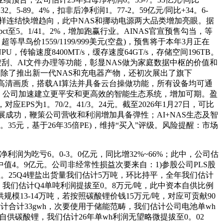
2。5-89。4%，扣非后净利润1。77-2。59亿元/同比+34。6-
同样连结快增趋向，此中NAS和挪动电源两大品类增加亮眼。据
pct至5。1/41。2%，增加跑赢行业。AINAS官宣预售勾当，等
，超等早鸟价1559/1199/999美元(空盘)，预售将于本年3月正在
tNPU，传输速度8400MT/s，缓存速度64GT/s，存储空间196TB。
、AI搜刮、AI文件办理等功能，彰显NAS做为家庭数据中枢的价值和
态CES展，除了推出新一代NAS和充电器产物，还初次展出了旗下
全系标配4K超高清画质，搭载AI算法并具备云台操做功能，所有设备均可通
堆集，公司加速建立更平安和更高效的智能生态系统，增加可期。盈
应EPS为1。70/2。41/3。24元。截至2026年1月27日，可比
展成功，鞭策公司营收和利润增加具备弹性；AI+NAS生态及智
35元，基于26年35倍PE)，维持“买入”评级。风险提醒：市场
净利润为吃亏6。0-3。0亿元，同比增32%~66%；此中，公司估
亏，中值4。9亿元。公司非经常性损益次要来自：1)参股公司PLS股
。25Q4锂盐出货量我们估计5万吨，环比持平，全年我们估计
性，我们估计Q4单吨利润提拔至0。8万元/吨，此中资本自供比例
规模13-14万吨，若按照碳酸锂价钱15万元/吨，对应可贡献90
计合计33gwh，次要使用于储能范畴，我们估计公司电池单wh
司自供碳酸锂，我们估计26年单wh利润无望略微提拔至0。02