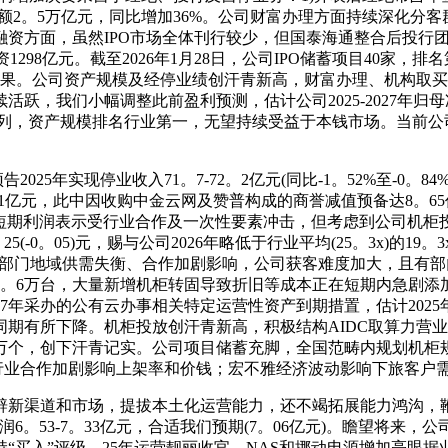
融余额2。5万亿元，同比增加36%。公司财富办理方面持续深化
资方面，虽然IPO市场全体刊行较少，但国泰海通整合后投行团
1298亿元。截至2026年1月28日，公司IPO储蓄项目40家，排
2的结果。公司资产规模及经停业绩创汗青新高，财富办理、机构
小幅调整此前盈利预测，估计公司2025-2027年归母净利润别离为2
居行业前列，资产规模排名行业第一，无望持续受益于本钱市场。当
年实现停业收入71。7-72。2亿元(同比-1。52%至-0。84%
1亿元，此中因收购中金云网及赞普构成的商誉减值预备达8。65亿
。虽然短期利润表示受行业合作及一次性要素冲击，但考虑到公司机
。04)/0。25(-0。05)元，赐与公司2026年略低于行业平均(25。3x
行业部门地域供需失衡、合作加剧影响，公司获客难度加大，且有
2。6万台，大量新增机柜转固导致折旧等成本正在短期内急剧添
7年采办的公有云办事相关特定运营性资产到期措置，估计2025
同期有所下降。机柜投放创汗青新高，积极结构AIDC取算力营业。
6万个，创下汗青记实。公司项目储蓄充脚，全国范畴内规划机柜
。行业合作加剧影响上架率和价钱；宏不雅经济波动影响下旅客户
辟新渠道和市场，提拔本土化运营能力，还不竭拓展能力鸿沟，鞭
利润6。53-7。33亿元，合适我们预期(7。06亿元)。瞻望将来
入”评级。25年运营靓丽收官，NAS和挪动电源增加亮眼据业绩预