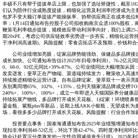
丰硕不只有帮于提拔单店上限，也加强了选址矫捷性，截至1H
们认为陪伴行业成熟度提拔，精细化运营及利润率挖潜成为主要关心
包罗不变大额订单提拔产能操纵率、协帮供应商正在成本低位
率；1月14日通知布告控股子公司拟收购南京众丞100%股权
鞭策毛利率稳步提拔，规模效应带动利润率向好，我们上调25-27年归母净
期20xPE，考虑公司供应链效率劣势进一步夯实，精细化运营持续显
于净利润高速期)。风险提醒：零食店拓店不及预期，价钱和
公司业绩增加亮眼，绽家品牌势能强劲、保健品多品牌接连超预期
成长加快。公司通知布告估计2025年归母净利润1。76-2亿元同比+6
0。68-0。92亿元同比+39%-87%。公司业绩同比大幅
发卖迸发；斐萃正在产物端、渠道端持续发力，鞭策收入高速增
持续推进精细化运营计谋。自有品牌绽家、斐萃双十一表示亮眼
东别离同增65%、102%、+135%，位列天猫家清品牌成交榜T
240%+、100%+、180%+，成立一年即进入天猫国际养
持续拓展产物线，多品牌打开成长天花板。1)绽家！环绕喷鼻氛持
鎏金瓶、紫瓶plus等新品，近期上线AKK小银瓶，无望成长为
场，看很多多少品牌打开成长天花板。风险提醒：行业合作加
投资要点事务：国泰海通通知布告2025年业绩预增通知布告：估计20
现扣非净利润48-52亿元，环比下滑42-47%。四时度净
致会计处置沉分类激发的一次性信用减值丧失计提)。2025年