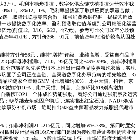
望达3万+。毛利率稳步提拔，数字化供应链扶植提拔运营效率我
/11。8%/12。1%。毛利率提拔源于取供应商的双赢合做，
应链，取腾讯聪慧零售合做，加强消费数据挖掘，提拔营销效
益于进一步提拔数字化效率。盈利预测取估值考虑到公司精细化运营
亿元(前值12。3/16。6/22。4亿元)。参考可比公司26年分歧预
5年41xPE，方针价266。91元，前值25年PE溢价较高从因处
维持方针价56元，维持“增持”评级。业绩高增，受益自有品牌
25Q4归母净利润0。71-0。95亿元同比+49%-99%、扣非净利润
品正在细分范畴的领先劣势根本上推出计谋单品喷鼻氛洗衣液，实现
巩固了公司正在全链、全渠道数字化办事范畴的领先地位；3)
品牌绽家全渠道GMV同比增加约80%，此中天猫、抖音、京
18增加约110%，此中天猫、抖音、京东环比618别离增加
榜、自播榜TOP1，全体成长势能强劲。看好公司通过强洞察及运营
保健品：斐萃继麦角硫因产物后，连续推出红宝石油、NAD+焕活
公共炊事弥补剂市场，近期推出akk益生菌新品发力减脂提代谢市
；扣非净利润211-215亿元，同比增加69%-73%。第四时度实
公司四时度计提减值16亿元(部门是因为接收海通证券租赁营业导
显著提拔。2025年，A股市场延续上行，市场活跃度大幅提拔，