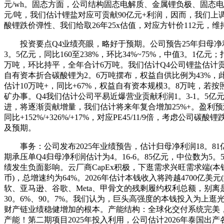
元/wh。固态方面，公司结构固态电解质、金属锂负极、固态
元/吨，我们估计锂盐对应可贡献90亿元+利润，因而，我们上调公司25-27
酸锂跌价弹性、我们给取26年25x估值，对应方针价112元
投资要点Q4业绩亮眼，略好于预期。公司预告25年归母净利6。0~
3。5亿元，同比160至238%，环比34%~75%，中值3。1亿
万吨，环比持平，全年合计6万吨。我们估计Q4公司锂盐估计贡献1
自有资本折合碳酸锂为2。6万吨摆布，权益自供比例为43%，此
估计10万吨+，同比+67%，权益自有资本规模3。8万吨，
矿办事。Q4我们估计公司平易近爆营业贡献利润1。3-1。5
进，将逐渐贡献增量，我们估计将来年复合增加25%+。盈利预测取投资
同比+152%/+326%/+17%，对应PE45/11/9倍，考
及预期。
事务：公司发布2025年业绩预告，估计归母净利润18。81亿元-21。
期承压单Q4归母净利润估计为4。16-6。85亿元，中位数为5。
绩发生负面影响。云厂商CapEx积极，下逛需求兴旺需求端(本钱
币)，总增速约为64%。2026年估计本钱收入将跨越4700亿美元
软、亚马逊、谷歌、Meta、甲骨文的残剩履约权利总额，别离是4
30。6%、90。7%。我们认为，巨头高强度的本钱投入为
财产链业绩稳健增加的根本。产能结构：全球化交付系统完美，
产能！第二期项目2025年投入利用，公司估计2026年泰