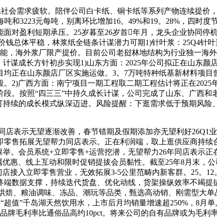
要系社会需求疲软。陪伴公司白卡纸、铜卡纸等系列产物连续提价
元每吨和3223元每吨，别离环比增加16。49%和19。28%，
面对盈利短期承压。25岁暮至26岁首年月，龙头企业协同停
总体平稳，林浆纸全链条计谋潜力可期1)针叶浆：25Q4针叶浆均
新减产能，海外浆厂限产提价。目前公司老挝林地结构为行业独一
计谋成长方针初步实现1)山东方面：2025年公司拟正在山东颜
正在山东颜店厂区实施运做。3。7万吨特种纸基新材料项目曾经于
段。2)广西方面：南宁项目一期工程取二期工程估计将正在202
段。按照“四三三”中持久成长计谋，公司完成了山东、广西和老
、可持续的成长模式纵深迈进。风险提醒：下逛需求低于预期风险
店表示无望逐渐改善，春节错期及假期添加亦无望利好26Q1
即零售拓展无望帮力同店表示。正在利润端，取上逛供应商持续
保举。会员系统+立即零售+运营挖潜，无望帮力26年同店表示
优惠、线上互动和限时促销提拔会员黏性。截至25年8月末，公
店接入立即零售营业，无效拓展3-5公里范畴内新客群。25。12。0
端数据支撑，持续迭代货盘、优化动线，货架操纵效率不竭提拔
新增烘焙、粮油调味、冻品、潮玩等品类，甄选高动销、刚需型大单
“超值”千岛湖天然饮用水，上市后月均销量增速超250%，8月单
诃德自有品牌毛利率比通俗品高约10pct。将来公司的自有品牌或为