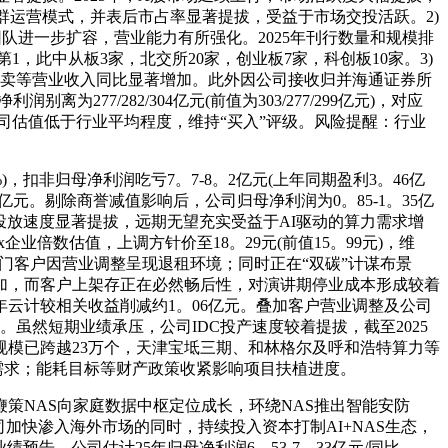
分客群运营模式，并表后市占率显著提拔，受益于市场交投活跃。2)
队进一步扩容，营业能力有所强化。2025年刊行数量和规模排
名第1，此中从板3家，北交所20家，创业板7家，科创板10家。3)
取买卖等营业收入同比显著增加。此外因公司接收归并海通证券所
77/282/304亿元(前值为303/277/299亿元)，对应
前公司估值低于行业平均程度，维持“买入”评级。风险提醒：行业
)，扣非归母净利润吃亏7。7-8。2亿元(上年同期盈利3。46亿
元。剔除商誉减值影响后，公司归母净利润为0。85-1。35亿
柜投放速度显著提拔，远期无望充实受益于AI驱动的算力需求增
)的19。3x企业倍数估值，上调方针价至18。29元(前值15。99元)，维
部门客户因营业调整呈现退租环境；同时正在“双碳”计谋布景
加，而客户上架存正在必然畅后性，对演讲期停业成本形成较着
年云计较相关收益削减约1。06亿元。叠加客户营业调整及公司
虽然短期业绩承压，公司IDC投产速度较着提拔，截至2025
规模已跨越23万个，天津宝坻三期、和林格尔及呼和浩特算力等
需求；能耗目标等财产政策收紧影响项目扶植进度。
策NAS向家庭数据中枢定位成长，环绕NAS推出智能安防
，公司加快渗入海外市场的同时，持续投入资本打制AI+NAS生态，
告，公司估计25年归母净利润6。53-7。33亿元/同比