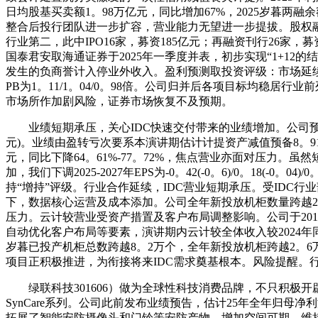
日均股基买卖额1。98万亿元，同比增加67%，2025岁暮两
整合后投行团队进一步扩容，营业能力无望进一步提拔。股权融
行业第二，此中IPO16家，募资185亿元；再融资刊行26家，募资
国泰君安取海通证券于2025年一季度并表，初步实现“1+1
发生的负商誉计入停业外收入。盈利预测取投资评级：市场延续活跃，我们
PB为1。11/1。04/0。98倍。公司归并后各项目标均稳
市场所作加剧风险，证券市场恢复不及预期。
业绩短期承压，关心IDC快速交付带来的业绩增加。公司预告2025
元)。业绩由盈转亏次要系本演讲期估计计提资产减值预备8。9
元，同比下降64。61%-77。72%，焦点营业亦面对压力
加，我们下调2025-2027年EPS为-0。42(-0。6)/0。18(-0
持“增持”评级。行业合作延续，IDC营业短期承压。受IDC
下，数据核心运营及成本添加。公司全年新投放机柜数量跨越
压力。云计较营业受资产措置及客户布局调整影响。公司于201
自动优化客户布局等要素，演讲期内云计较全体收入较2024年
岁暮已投产机柜总数跨越8。2万个，全年新投放机柜跨越2。
项目正积极推进，为衔接将来IDC需求奠基根本。风险提醒
绿联科技301606）做为全球性科技消费品牌，不只积极开
SynCare系列。公司此前发布业绩预告，估计25年全年归母净
拓展了智能安防摄像头和门铃等安防产物，增加空间可期。维持“买