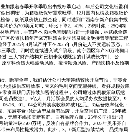
，叠加跟着春季开学季取出书投标季启动，年后公司文化纸盈利
四时度节假日稠密，为箱板纸保守需求旺季。12月国内瓦楞及箱板纸价
机检修，废纸系价钱止跌企稳，同时遭到广西南宁新产能集中投
价为703美元每吨，环比下降2。41%，2)阔叶浆：25Q4阔
海外林地产能，手艺降本取绿色智制能力进一步加强，林浆纸全链
店厂区投资扶植年产60万吨漂白化学浆及碱收受接管等配套工程
2025年4月试产并正在2025年5月份进入不变运转形态。14
5年三季度、四时度连续进入试产阶段。南宁园区年产30万吨糊口
挝“三大”财产结构并已初步实现既定的计谋成长方针。公
、原材料价钱大幅波动风险、疫情频频风险、产能扶植不及预期
业绩。瞻望全年，我们估计公司无望连结较快开店节拍，非零食
合力提拔供应链效率，带来的毛利空间无望持续。看好规模效应
正在零食量贩门店持续加密的过程中，公司通过体例鞭策单店挖
司会员数达1。5亿人，月活跃会员的人均采办次数提拔至2。9
6-26。01。04公司外卖实收额冲破1亿元。3)运营效率优化：
。拓展零食+N新店型及自有品牌，开店空间仍广漠，26年或
品，无望不竭拓宽新客群。自有品牌方面，25年公司推出“超
月销量冲破2500万瓶，反映自有品牌合作力。2023年奥乐齐自
毛利率带来布局性提拔潜力。此外，3。0新店型持续结构，品类布局