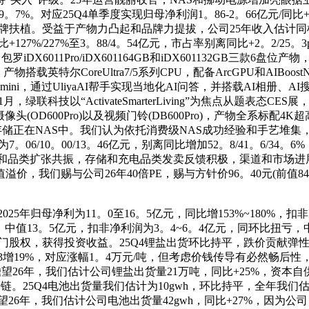
-59。7%。对应25Q4单季度实现归母净利润1。86-2。66亿元/同比+3
品牌扶植。受益于产物力凸起和品牌力提拔，公司25年收入估计
7%/227%至3。88/4。54亿元，市占率别离同比+2。2/25。3
6011Pro/iDX601164GB和iDX601132GB三款6盘位产物
搭载英特尔CoreUltra7/5系列CPU，配备ArcGPU和AIBoos
-mini，通过UliyaAI帮手实现当地化AI问答，并搭载AI相册
月，绿联科技以“ActivateSmarterLiving”为焦点从题表
)、户外摄像头(OD600Pro)以及视频门铃(DB600Pro)，产物
料当地存储正在NAS中。我们认为依托消费级NAS成功经验和手艺
10。00/13。46亿元，别离同比增加52。8/41。6/34。6%，对
渗入和品类扩张共振，存储和充电品类发卖反馈积极，渠道和市场进
我们赐与公司26年40倍PE，赐与方针价96。40元(前值84。
归母净利为11。0至16。5亿元，同比增153%~180%，扣非
192%，中值13。5亿元，扣非净利润为3。4~6。4亿元，同环比扭
部门股权，获得投资收益。25Q4锂盐出货环比持平，跌价贡献弹性
Q3增19%，对应涨幅1。4万元/吨，但考虑价钱传导有必然畅后
望26年，我们估计公司锂盐出货量21万吨，同比+25%，资本自供
。25Q4电池出货量我们估计为10gwh，环比持平，全年我们估
瞻望26年，我们估计公司电池出货量42gwh，同比+27%，因为公