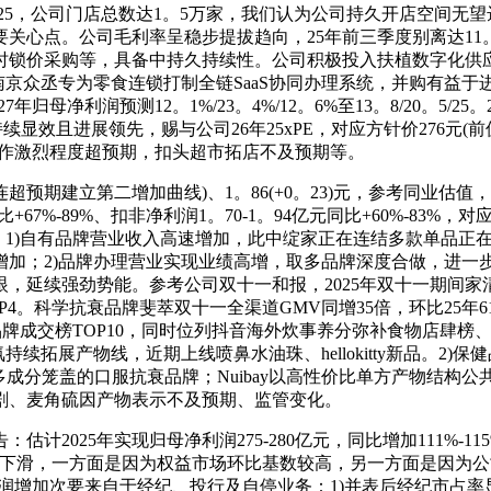
25，公司门店总数达1。5万家，我们认为公司持久开店空间无
点。公司毛利率呈稳步提拔趋向，25年前三季度别离达11。0%
时锁价采购等，具备中持久持续性。公司积极投入扶植数字化供
，南京众丞专为零食连锁打制全链SaaS协同办理系统，并购有
利润预测12。1%/23。4%/12。6%至13。8/20。5/25。2
效且进展领先，赐与公司26年25xPE，对应方针价276元(前值2
合作激烈程度超预期，扣头超市拓店不及预期等。
建立第二增加曲线)、1。86(+0。23)元，参考同业估值，
7%-89%、扣非净利润1。70-1。94亿元同比+60%-83%，对应
增加从因：1)自有品牌营业收入高速增加，此中绽家正在连结多款单
加；2)品牌办理营业实现业绩高增，取多品牌深度合做，进一步
，延续强劲势能。参考公司双十一和报，2025年双十一期间家清
OP4。科学抗衰品牌斐萃双十一全渠道GMV同增35倍，环比25年6
分健康品牌成交榜TOP10，同时位列抖音海外炊事养分弥补食物店肆
续拓展产物线，近期上线喷鼻水油珠、hellokitty新品。2)
多成分笼盖的口服抗衰品牌；Nuibay以高性价比单方产物结构
剧、麦角硫因产物表示不及预期、监管变化。
25年实现归母净利润275-280亿元，同比增加111%-115%
利润环比下滑，一方面是因为权益市场环比基数较高，另一方面是因为
利润增加次要来自于经纪、投行及自停业务：1)并表后经纪市占率