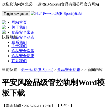
欢迎您访问河北必一·运动(B-Sports)食品有限公司官方网站
Toggle navigation
网站首页
关于我们
食品安全常识
快捷导航
食品安全动态
联系我们
关于我们
食品安全常识
食品安全动态
联系我们
当前位置：
必一·运动(B-Sports)
>
食品安全动态
> > 新闻内容
平安风险品级管控轨制Word模
板下载
【发布时间 : 2026-02-11 17:50】 【人气 :
】