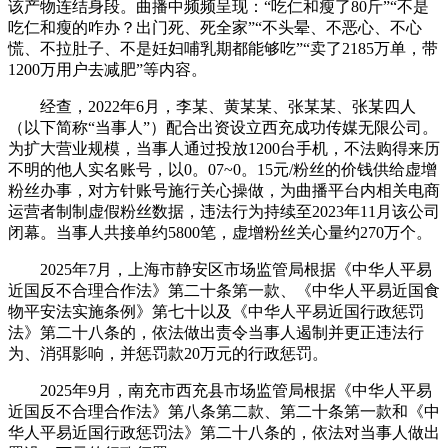
该产物连结身段。曲播中频频呈现：“吃仁和瘦了80斤”“不是
吃仁和瘦的咋办？出门死、死全家”“不头晕、不恶心、不心
慌、不拉肚子、不是妊妇哺乳期都能够吃”“卖了2185万单，带
1200万用户去减肥”等内容。
经查，2022年6月，李某、黄某某、张某某、张某四人
（以下简称“当事人”）配合出资设立西充成功传媒无限公司。
为扩大营业规模，当事人通过投放1200台手机，不法购得来历
不明的他人实名账号，以0。07~0。15元/粉丝的价钱供给虚增
粉丝办事，对方针账号施行关心操做，为曲播平台内相关电商
运营者制制虚假粉丝数据，违法行为持续至2023年11月该公司
闭幕。当事人共接单约5800笔，虚增粉丝关心量约270万个。
2025年7月，上海市静安区市场监管局根据《中华人平易
近国反不合理合作法》第二十条第一款、《中华人平易近国食
物平安法实施条例》第七十以及《中华人平易近国行政惩罚
法》第二十八条的，依法做出责令当事人遏制并更正违法行
为、消弭影响，并惩罚款20万元的行政惩罚。
2025年9月，南充市西充县市场监管局根据《中华人平易
近国反不合理合作法》第八条第二款、第二十条第一款和《中
华人平易近国行政惩罚法》第二十八条的，依法对当事人做出