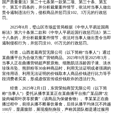
国产质量量法》第二十七条第一款第二项、第三十条、第五
十、第五十四条的，并分析裁量案件情节，依法对当事人做出
责令遏制违法行为，侵权商品并惩罚没102。3万元的行政惩
罚。
2025年8月，璧山区市场监管局根据《中华人平易近国商
标法》第六十条第二款和《中华人平易近国行政惩罚法》第二
十八条的，并分析裁量案件情节，依法对当事人做出责令当即
遏制侵权行为，并惩罚没10。05万元的行政惩罚。
经查，山西老葛商贸无限公司（以下简称“当事人”）通过
某曲播平台为合做方推广营销商品。2023年9月至2025年3月，
当事人正在曲播营销超声胶原炮、细胞肌活冻龄因子液、淡水
珍珠吊坠、熊胆粉等30余种商品时，利用无法证明或者强调的
宣传用语、利用无法证明的价钱取本人商品价钱进行比力等手
段消费者买卖，形成虚假宣传或价钱欺诈的违法行为。
经查，2025年2月1日，东营荣灿商贸无限公司（以下简
称“当事人”）委托从播李某某正在某曲播平台推广某品牌“左
旋肉碱荷叶茯苓胶囊”（该商品为保健食物）。李某某正在曲
播过程中，前排从播不断暴饮暴食，后排从播平均体沉不跨越
100斤，显露腹部，展现瘦削身段，声称其团队都是通过服用