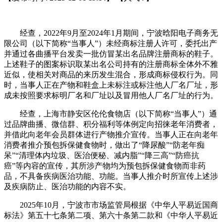
经查，2022年9月至2024年1月期间，宁波晗阳电子商务无
限公司（以下简称“当事人”）未经商标注册人许可，委托出产
并通过各曲播平台发卖一批仿冒某出名品牌注册商标的鞋子。
上述鞋子的图案标识取某出名公司持有的注册商标全体外不雅
近似，使相关对商品的来历发生混合，形成商标侵权行为。同
时，当事人正在产物和鞋盒上未标注或标注他人厂名厂址，形
成未按照要求标明厂名和厂址以及冒用他人厂名厂址的行为。
经查，上海市静安区伦伦食物店（以下简称“当事人”）通
过品牌曲播、微信群、积分福利等体例定向招徕老年消费者，
并借此向老年会员群体进行产物推介宣传。当事人正在向老年
消费者推介预包拆保健食物时，做出了“降尿酸”“防老年痴
呆”“清理体内垃圾、医治便秘、减内脂”“降三高”“防癌抗
癌”等内容的宣传，其所涉产物均为预包拆保健食物而非药
品，不具备疾病医治功能、功能。当事人推介时所宣传上述涉
及疾病防止、医治功能的内容不实。
2025年10月，宁波市市场监管局根据《中华人平易近国商
标法》第五十七条第二项、第六十条第二款和《中华人平易近