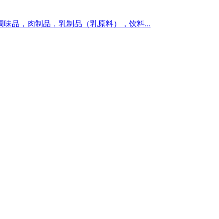
味品，肉制品，乳制品（乳原料），饮料...