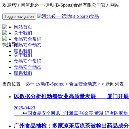
欢迎您访问河北必一·运动(B-Sports)食品有限公司官方网站
Toggle navigation
网站首页
关于我们
食品安全常识
快捷导航
食品安全动态
联系我们
关于我们
食品安全常识
食品安全动态
联系我们
当前位置：
必一·运动(B-Sports)
>
食品安全动态
> > 新闻列表
以数据分析推动餐饮业高质量发展——厦门开展
2025-04-23
中国食品安全网讯（叶雅真 张金亮 黄琳 记者陈家华）
广州食品抽检：多家凉茶店凉茶被检出药品成分