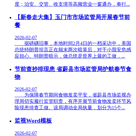
度；治安、交管、收支境等高频营业一窗通办，奉行...
【新春走大集】玉门市市场监管局开展春节前
餐
2026-02-07
据磅礴旧事，本地时间2月4日的一档采访中，美国
总统特朗普坦言正在颠末两次暗算后，对于小我安危感
应担心。特朗普暗示，做总统是世界上最的工做，...
节前查抄排现患 省蔚县市场监管局护航春节食
物
2026-02-07
为保障春节期间食物发卖平安，省蔚县市场监视办
理局切实履行监管职责，有序开展节前食物发卖环节风
险现患排查工做。该局调动全局执量，划分为15个...
监视Word模板
2026-02-07