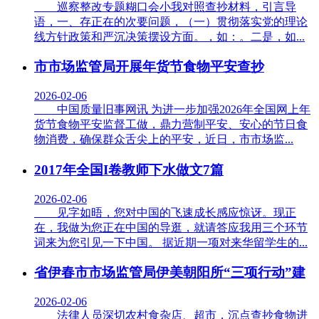
巡察整改专题糊口会小我对照查抄材料，引言导
语，一、存正在的次要问题，（一）贯彻落实党的理论
线方针政策和严沉决策摆设方面。，如：。二是，如...
市市场监管局开展年货节食物平安查抄
2026-02-06
中国质量旧事网讯 为进一步加强2026年全国网上年
货节食物平安监督工做，鼎力营制平安、安心的节日食
物消费，确保群众舌尖上的平安，近日，市市场监...
2017年全国I卷教师下水做文7篇
2026-02-06
见字如晤，您对中国的飞速成长感应惊讶。现正
在，我做为您正在中国的导逛，就请答应我用三个环节
词来为您引见一下中国。 据近期一项对来华留学生的...
省伊春市市场监管局伊美朝阳所“三项行动”建
2026-02-06
法律人员深切农村食杂店、超市，沉点查抄食物进